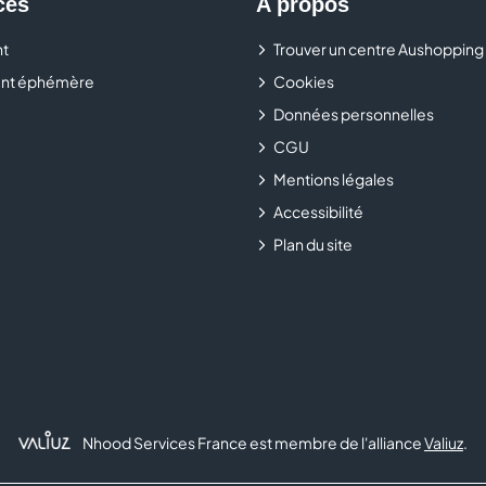
ces
A propos
t
Trouver un centre Aushopping
Rendez-vous chez Auchan Services SAV dans votre centre
professionnel et prolonger la durée de vie de vos équipe
nt éphémère
Cookies
Données personnelles
CGU
Mentions légales
Accessibilité
Plan du site
Nhood Services France est membre de l'alliance
Valiuz
.