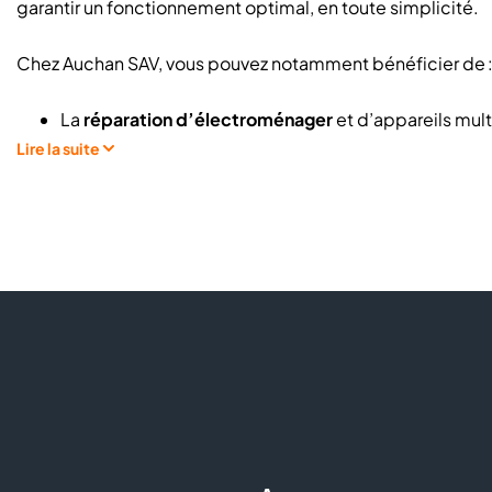
garantir un fonctionnement optimal, en toute simplicité.
Chez Auchan SAV, vous pouvez notamment bénéficier de 
La
réparation d’électroménager
et d’appareils mult
24h/24 - 7j/7
Lire la suite
Des
services d’entretien
et de maintenance pour vo
Des prestations réalisées par des
professionnels e
Votre produit n'est plus garanti, réparez au lieu de j
partir de 89€, réparation appareils transportables h
DPDO
Pour cela c'est très simple : munissez vous de votre factu
et vos coordonnées, décrivez votre panne, laissez vous gu
Faire réparer un appareil électroménager près de chez moi
commercial ? Les équipes Auchan SAV vous apportent des 
les plus adaptées à vos besoins.