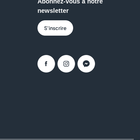
Abonnez-vous à notre
newsletter
 Aushopping Avignon Nord pour bénéficier d’un service
ments.
S'inscrire
Facebook
Instagram
Messenger