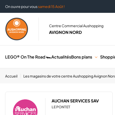
On ouvre pour vous
samedi 15 Août !
Centre Commercial Aushopping
AVIGNON NORD
LEGO® On The Road 🏎️
Actualités
Bons plans
Shoppi
Accueil
Les magasins de votre centre Aushopping Avignon Nor
AUCHAN SERVICES SAV
LE PONTET