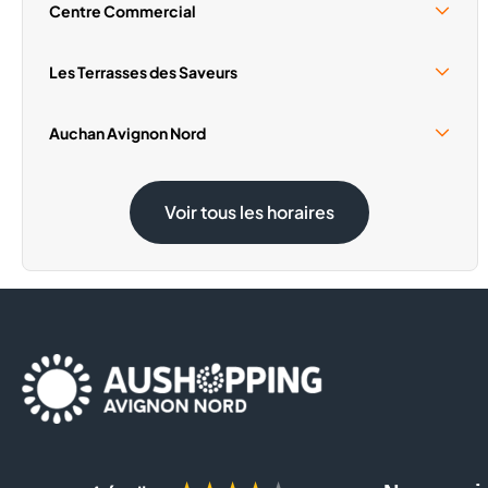
Centre Commercial
Samedi 15 Août
09:00 - 19:00
Les Terrasses des Saveurs
Samedi 15 Août
Ouvert
Auchan Avignon Nord
Samedi 15 Août
08:30 - 20:00
Voir tous les horaires