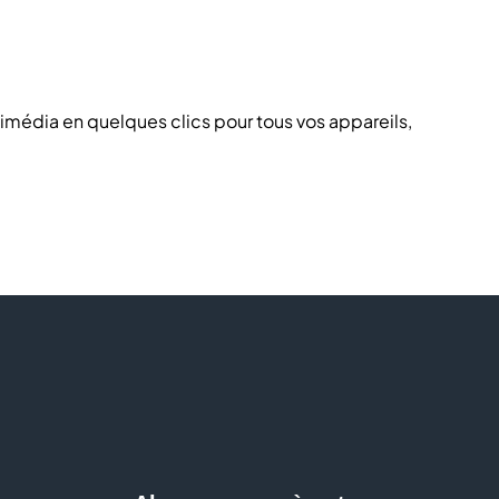
:
imédia en quelques clics pour tous vos appareils,
s produits
xpérimentés
eter : réparation appareils encombrants hors garantie à
ors garantie 39.90€, réparer soi même avec le partenaire
re d’achat ou ticket de caisse, renseignez votre appareil
ider !
 ? Où trouver un service après-vente fiable en centre
réponses concrètes et vous orientent vers les solutions