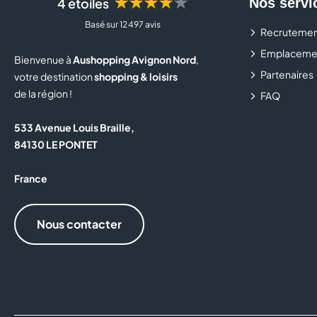
★★★★★
4 étoiles
Nos servi
Basé sur 12 497 avis
Recrutemen
Emplaceme
Bienvenue à
Aushopping Avignon Nord
,
Partenaires
votre destination
shopping & loisirs
de la région !
FAQ
533 Avenue Louis Braille,
84130 LE PONTET
France
Nous contacter