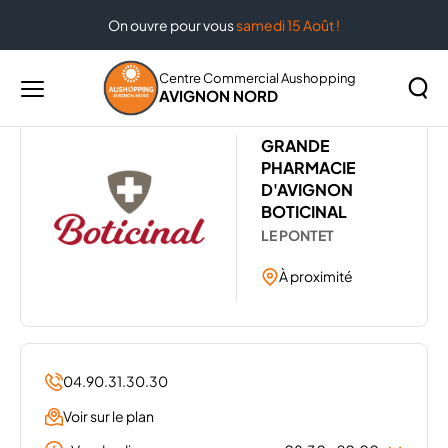
On ouvre pour vous
samedi 15 Août !
Accueil
Les magasins de votre centre Aushopping Avignon
Nord
GRANDE PHARMACIE D'AVIGNON - BOTICINAL
Centre Commercial Aushopping
AVIGNON NORD
Menu
principal
Rechercher
GRANDE
Lancer
sur
PHARMACIE
la
le
D'AVIGNON
recher
site
BOTICINAL
LE PONTET
À proximité
04.90.31.30.30
Voir sur le plan