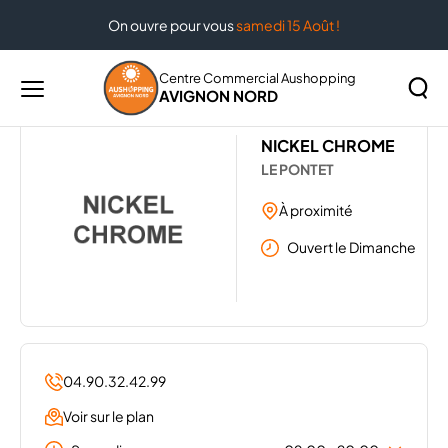
On ouvre pour vous
samedi 15 Août !
Accueil
Les magasins de votre centre Aushopping Avignon
Nord
NICKEL CHROME
Centre Commercial Aushopping
AVIGNON NORD
Menu
principal
Rechercher
NICKEL CHROME
Lancer
sur
LE PONTET
la
le
recher
site
À proximité
Ouvert le Dimanche
04.90.32.42.99
Voir sur le plan