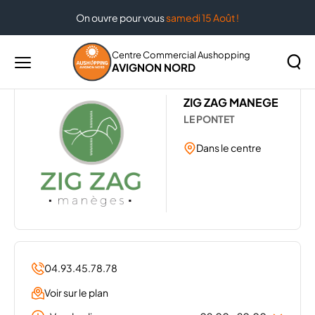
On ouvre pour vous
samedi 15 Août !
Accueil
Les magasins de votre centre Aushopping Avignon
Nord
ZIGZAG MANEGE
Centre Commercial Aushopping
AVIGNON NORD
Menu
principal
Rechercher
ZIG ZAG MANEGE
Lancer
sur
LE PONTET
la
le
recher
site
Dans le centre
04.93.45.78.78
Voir sur le plan