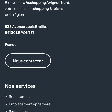
Bienvenue à
Aushopping Avignon Nord
,
votre destination
shopping & loisirs
de la région !
533 Avenue Louis Braille,
84130 LE PONTET
France
Nous contacter
Nos services
Recrutement
Emplacement éphémère
Partenaires