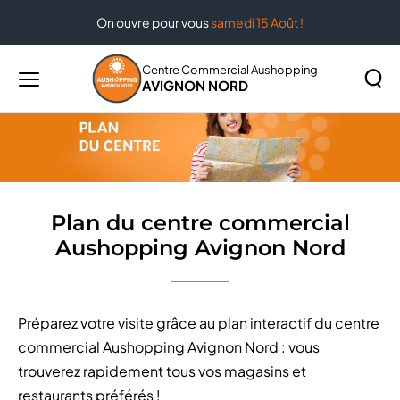
On ouvre pour vous
samedi 15 Août !
Accueil
Plan du centre commercial Aushopping Avignon
Nord
Centre Commercial Aushopping
AVIGNON NORD
Menu
principal
Rechercher
Lancer
sur
la
le
recher
site
Plan du centre commercial
Aushopping Avignon Nord
Préparez votre visite grâce au plan interactif du centre
commercial Aushopping Avignon Nord : vous
trouverez rapidement tous vos magasins et
restaurants préférés !