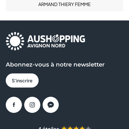
ARMAND THIERY FEMME
Santé (6)
Services (14)
AU BUREAU
Sous-vêtements (6)
Sport (6)
AUCHAN
AYAKO SUSHI
BAGEL CORNER
Abonnez-vous à notre newsletter
BLEU CERISE
S'inscrire
BOULANGER
BRICO DEPOT
Facebook
Instagram
Messenger
BRUT BUTCHER
BURGER KING
★★★★★
4 étoiles