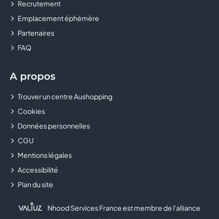
Recrutement
CLUB BOUYGUES TELECOM
Emplacement éphémère
COLUMBUS
Partenaires
FAQ
CONFORAMA
COURIR
A propos
Trouver un centre Aushopping
CULTURA
Cookies
DALERY MAROQUINIER
Données personnelles
CGU
DARJEELING LINGERIE
Mentions légales
DARTY
Accessibilité
Plan du site
DECATHLON
Nhood Services France est membre de l'alliance
DELISHOES