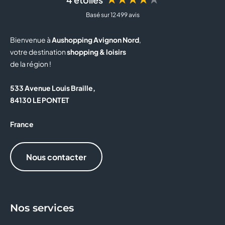
Basé sur 12 499 avis
BUT
Bienvenue à
Aushopping Avignon Nord
,
BZB
votre destination
shopping & loisirs
de la région !
CAISSE D'EPARGNE
533 Avenue Louis Braille,
CALZEDONIA
84130 LE PONTET
CAPITOLE MY CINEWEST
France
CAROLL
Nous contacter
CELIO
CHRISTINE LAURE
Nos services
CLAIRE'S