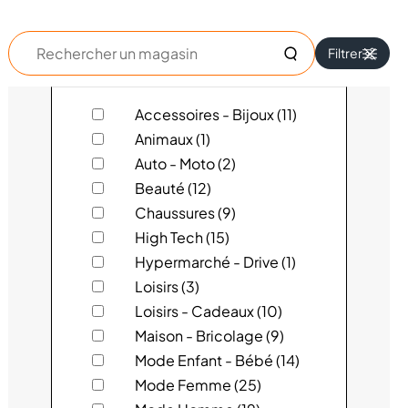
Rechercher
Filtrer
un
magasin
ACTION
Accessoires - Bijoux (11)
Animaux (1)
ADIDAS
Auto - Moto (2)
Beauté (12)
ADOPT'
Chaussures (9)
High Tech (15)
AKSES
Hypermarché - Drive (1)
ALAIN AFFLELOU
Loisirs (3)
Loisirs - Cadeaux (10)
ALIVE
Maison - Bricolage (9)
Mode Enfant - Bébé (14)
AMBASSADE DE BRETAGNE
Mode Femme (25)