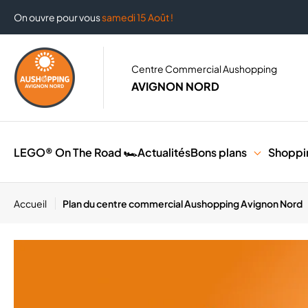
On ouvre pour vous
samedi 15 Août !
Centre Commercial Aushopping
AVIGNON NORD
LEGO® On The Road 🏎️
Actualités
Bons plans
Shoppi
Accueil
Plan du centre commercial Aushopping Avignon Nord