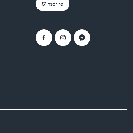
S'inscrire
BRUT BUTCHER
BURGER KING
BUT
Facebook
Instagram
Messenger
BZB
CAISSE D'EPARGNE
CALZEDONIA
CAPITOLE MY CINEWEST
CAROLL
CELIO