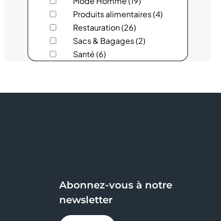
Mode Homme (19)
ANIMALIS
Produits alimentaires (4)
ARCHIPEL
Restauration (26)
Sacs & Bagages (2)
ARMAND THIERY FEMME
Santé (6)
Services (14)
AU BUREAU
Sous-vêtements (6)
Sport (6)
AUCHAN
AYAKO SUSHI
BAGEL CORNER
BLEU CERISE
Abonnez-vous à notre
BOULANGER
newsletter
BRICO DEPOT