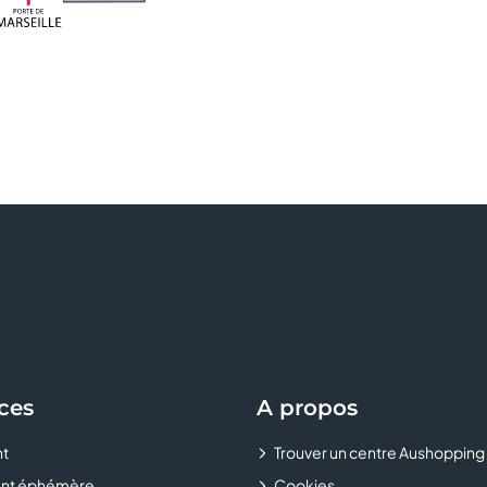
ces
A propos
t
Trouver un centre Aushopping
nt éphémère
Cookies