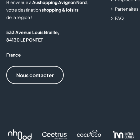
Bienvenue à
Aushopping Avignon Nord
,
Partenaires
votre destination
shopping & loisirs
de la région !
FAQ
533 Avenue Louis Braille,
84130 LE PONTET
France
Nous contacter