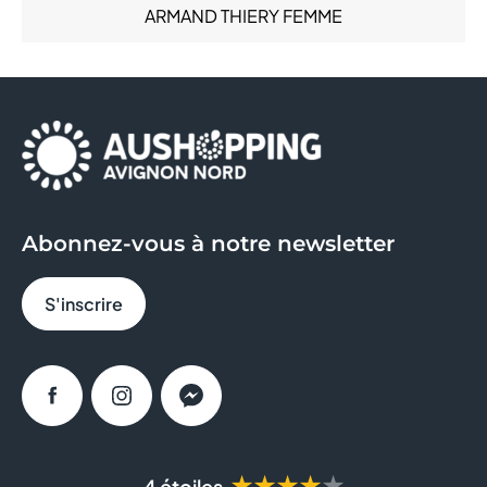
ARMAND THIERY FEMME
Santé (6)
Services (14)
AU BUREAU
Sous-vêtements (6)
Sport (6)
AUCHAN
AYAKO SUSHI
BAGEL CORNER
Abonnez-vous à notre newsletter
BLEU CERISE
S'inscrire
BOULANGER
BRICO DEPOT
Facebook
Instagram
Messenger
BRUT BUTCHER
BURGER KING
★★★★★
4 étoiles