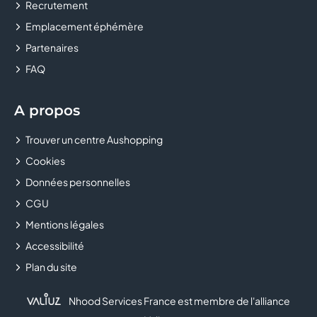
Recrutement
CLUB BOUYGUES TELECOM
Emplacement éphémère
COLUMBUS
Partenaires
FAQ
CONFORAMA
COURIR
A propos
Trouver un centre Aushopping
CULTURA
Cookies
DALERY MAROQUINIER
Données personnelles
CGU
DARJEELING LINGERIE
Mentions légales
DARTY
Accessibilité
Plan du site
DECATHLON
Nhood Services France est membre de l'alliance
DELISHOES