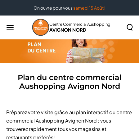
On ouvre pour vous
samedi 15 Août !
Accueil
Plan du centre commercial Aushopping Avignon
Nord
Centre Commercial Aushopping
AVIGNON NORD
Menu
principal
Rechercher
Lancer
sur
la
le
recher
site
Plan du centre commercial
Aushopping Avignon Nord
Préparez votre visite grâce au plan interactif du centre
commercial Aushopping Avignon Nord : vous
trouverez rapidement tous vos magasins et
restaurants préférés !