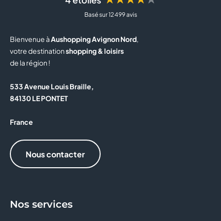
Basé sur 12 499 avis
BUT
Bienvenue à
Aushopping Avignon Nord
,
BZB
votre destination
shopping & loisirs
de la région !
CAISSE D'EPARGNE
533 Avenue Louis Braille,
CALZEDONIA
84130 LE PONTET
CAPITOLE MY CINEWEST
France
CAROLL
Nous contacter
CELIO
CHRISTINE LAURE
Nos services
CLAIRE'S