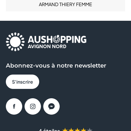
ARMAND THIERY FEMME
Santé (6)
Services (14)
AU BUREAU
Sous-vêtements (6)
Sport (6)
AUCHAN
AYAKO SUSHI
BAGEL CORNER
Abonnez-vous à notre newsletter
BLEU CERISE
S'inscrire
BOULANGER
BRICO DEPOT
Facebook
Instagram
Messenger
BRUT BUTCHER
BURGER KING
★★★★★
4 étoiles