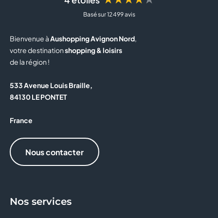
Basé sur 12 499 avis
BUT
Bienvenue à
Aushopping Avignon Nord
,
BZB
votre destination
shopping & loisirs
de la région !
CAISSE D'EPARGNE
533 Avenue Louis Braille,
CALZEDONIA
84130 LE PONTET
CAPITOLE MY CINEWEST
France
CAROLL
Nous contacter
CELIO
CHRISTINE LAURE
Nos services
CLAIRE'S