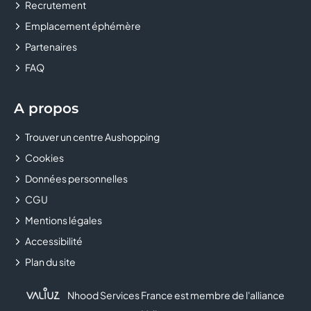
Recrutement
CLUB BOUYGUES TELECOM
Emplacement éphémère
COLUMBUS
Partenaires
FAQ
CONFORAMA
COURIR
A propos
Trouver un centre Aushopping
CULTURA
Cookies
DALERY MAROQUINIER
Données personnelles
CGU
DARJEELING LINGERIE
Mentions légales
DARTY
Accessibilité
Plan du site
DECATHLON
Nhood Services France est membre de l'alliance
DELISHOES