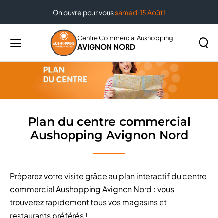
On ouvre pour vous
samedi 15 Août !
Accueil
Plan du centre commercial Aushopping Avignon
Nord
Centre Commercial Aushopping
AVIGNON NORD
Menu
principal
Rechercher
Lancer
sur
la
le
recher
site
Plan du centre commercial
Aushopping Avignon Nord
Préparez votre visite grâce au plan interactif du centre
commercial Aushopping Avignon Nord : vous
trouverez rapidement tous vos magasins et
restaurants préférés !