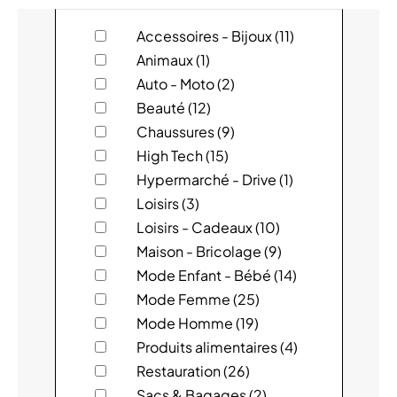
magasin
ACTION
Accessoires - Bijoux (11)
Animaux (1)
ADIDAS
Auto - Moto (2)
Beauté (12)
ADOPT'
Chaussures (9)
High Tech (15)
AKSES
Hypermarché - Drive (1)
ALAIN AFFLELOU
Loisirs (3)
Loisirs - Cadeaux (10)
ALIVE
Maison - Bricolage (9)
Mode Enfant - Bébé (14)
AMBASSADE DE BRETAGNE
Mode Femme (25)
Mode Homme (19)
ANIMALIS
Produits alimentaires (4)
ARCHIPEL
Restauration (26)
Sacs & Bagages (2)