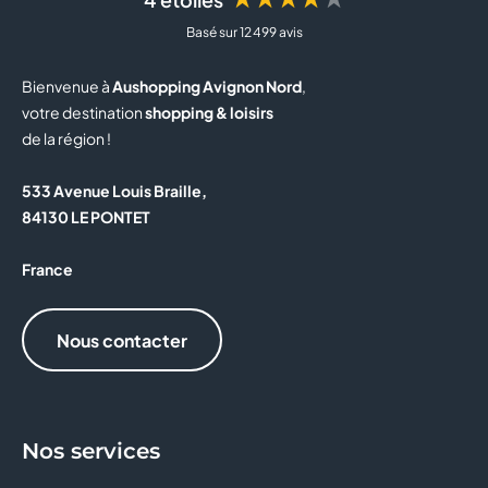
Basé sur 12 499 avis
BUT
Bienvenue à
Aushopping Avignon Nord
,
BZB
votre destination
shopping & loisirs
de la région !
CAISSE D'EPARGNE
533 Avenue Louis Braille,
CALZEDONIA
84130 LE PONTET
CAPITOLE MY CINEWEST
France
CAROLL
Nous contacter
CELIO
CHRISTINE LAURE
Nos services
CLAIRE'S