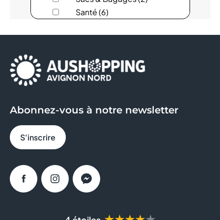
ARMAND THIERY FEMME
Santé (6)
Services (14)
AU BUREAU
Sous-vêtements (6)
Sport (6)
AUCHAN
AYAKO SUSHI
BAGEL CORNER
Abonnez-vous à notre newsletter
BLEU CERISE
S'inscrire
BOULANGER
BRICO DEPOT
Facebook
Instagram
Messenger
BRUT BUTCHER
BURGER KING
★★★★★
4 étoiles