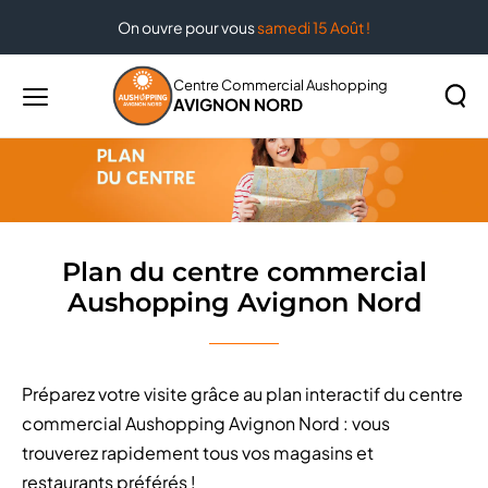
On ouvre pour vous
samedi 15 Août !
Accueil
Plan du centre commercial Aushopping Avignon
Nord
Centre Commercial Aushopping
AVIGNON NORD
Menu
principal
Rechercher
Lancer
sur
la
le
recher
site
Plan du centre commercial
Aushopping Avignon Nord
Préparez votre visite grâce au plan interactif du centre
commercial Aushopping Avignon Nord : vous
trouverez rapidement tous vos magasins et
restaurants préférés !