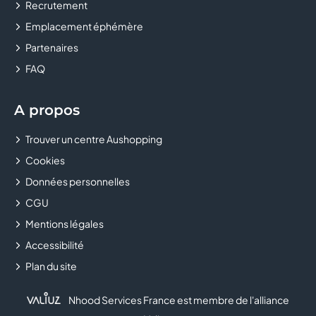
Recrutement
CLUB BOUYGUES TELECOM
Emplacement éphémère
COLUMBUS
Partenaires
FAQ
CONFORAMA
COURIR
A propos
Trouver un centre Aushopping
CULTURA
Cookies
DALERY MAROQUINIER
Données personnelles
CGU
DARJEELING LINGERIE
Mentions légales
DARTY
Accessibilité
Plan du site
DECATHLON
Nhood Services France est membre de l'alliance
DELISHOES