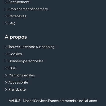
Recrutement
CLUB BOUYGUES TELECOM
Emplacement éphémère
COLUMBUS
Partenaires
FAQ
CONFORAMA
COURIR
A propos
Trouver un centre Aushopping
CULTURA
Cookies
DALERY MAROQUINIER
Données personnelles
CGU
DARJEELING LINGERIE
Mentions légales
DARTY
Accessibilité
Plan du site
DECATHLON
Nhood Services France est membre de l'alliance
DELISHOES