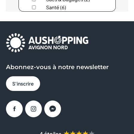
ARMAND THIERY FEMME
Santé (6)
Services (14)
AU BUREAU
Sous-vêtements (6)
Sport (6)
AUCHAN
AYAKO SUSHI
BAGEL CORNER
Abonnez-vous à notre newsletter
BLEU CERISE
S'inscrire
BOULANGER
BRICO DEPOT
Facebook
Instagram
Messenger
BRUT BUTCHER
BURGER KING
★★★★★
4 étoiles