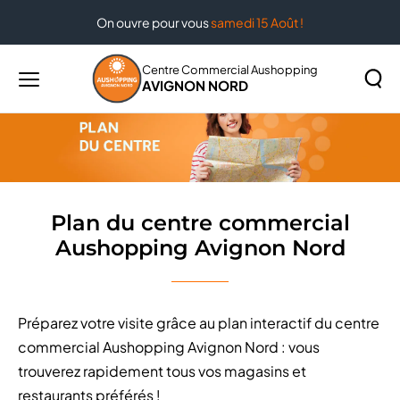
On ouvre pour vous
samedi 15 Août !
Accueil
Plan du centre commercial Aushopping Avignon
Nord
Centre Commercial Aushopping
AVIGNON NORD
Menu
principal
Rechercher
Lancer
sur
la
le
recher
site
Plan du centre commercial
Aushopping Avignon Nord
Préparez votre visite grâce au plan interactif du centre
commercial Aushopping Avignon Nord : vous
trouverez rapidement tous vos magasins et
restaurants préférés !