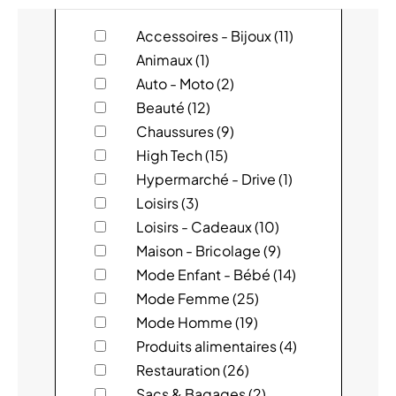
magasin
ACTION
Accessoires - Bijoux (11)
Animaux (1)
ADIDAS
Auto - Moto (2)
Beauté (12)
ADOPT'
Chaussures (9)
High Tech (15)
AKSES
Hypermarché - Drive (1)
ALAIN AFFLELOU
Loisirs (3)
Loisirs - Cadeaux (10)
ALIVE
Maison - Bricolage (9)
Mode Enfant - Bébé (14)
AMBASSADE DE BRETAGNE
Mode Femme (25)
Mode Homme (19)
ANIMALIS
Produits alimentaires (4)
ARCHIPEL
Restauration (26)
Sacs & Bagages (2)