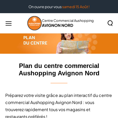
On ouvre pour vous
samedi 15 Août !
Accueil
Plan du centre commercial Aushopping Avignon
Nord
Centre Commercial Aushopping
AVIGNON NORD
Menu
principal
Rechercher
Lancer
sur
la
le
recher
site
Plan du centre commercial
Aushopping Avignon Nord
Préparez votre visite grâce au plan interactif du centre
commercial Aushopping Avignon Nord : vous
trouverez rapidement tous vos magasins et
restaurants préférés !