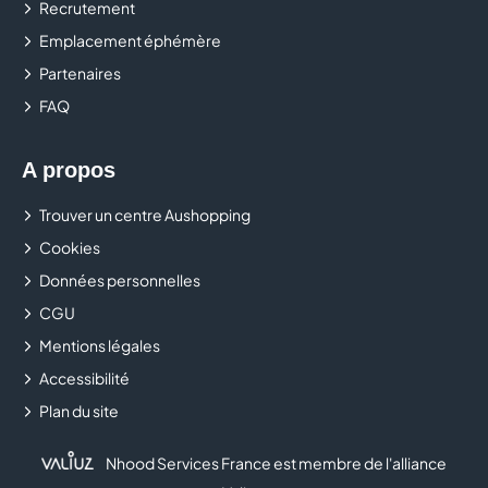
Recrutement
CLUB BOUYGUES TELECOM
Emplacement éphémère
COLUMBUS
Partenaires
FAQ
CONFORAMA
COURIR
A propos
Trouver un centre Aushopping
CULTURA
Cookies
DALERY MAROQUINIER
Données personnelles
CGU
DARJEELING LINGERIE
Mentions légales
DARTY
Accessibilité
Plan du site
DECATHLON
Nhood Services France est membre de l'alliance
DELISHOES