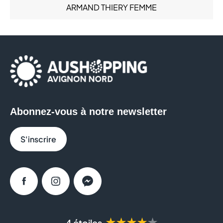
ARMAND THIERY FEMME
Santé (6)
Services (14)
AU BUREAU
Sous-vêtements (6)
Sport (6)
AUCHAN
AYAKO SUSHI
BAGEL CORNER
Abonnez-vous à notre newsletter
BLEU CERISE
S'inscrire
BOULANGER
BRICO DEPOT
Facebook
Instagram
Messenger
BRUT BUTCHER
BURGER KING
★★★★★
4 étoiles