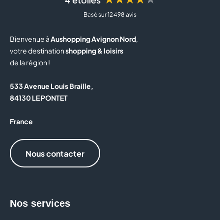
Basé sur 12 498 avis
BUT
Bienvenue à
Aushopping Avignon Nord
,
BZB
votre destination
shopping & loisirs
de la région !
CAISSE D'EPARGNE
533 Avenue Louis Braille,
CALZEDONIA
84130 LE PONTET
CAPITOLE MY CINEWEST
France
CAROLL
Nous contacter
CELIO
CHRISTINE LAURE
CLAIRE'S
Nos services