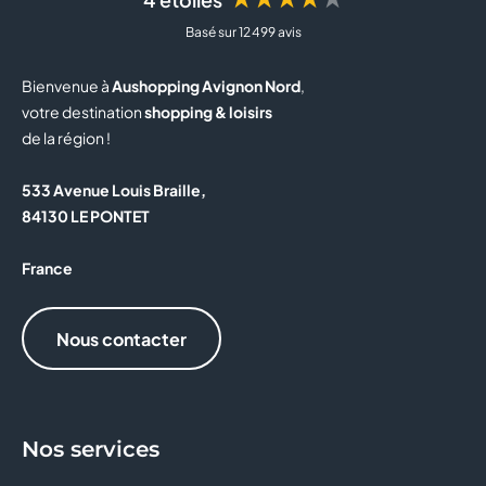
Basé sur 12 499 avis
BUT
Bienvenue à
Aushopping Avignon Nord
,
BZB
votre destination
shopping & loisirs
de la région !
CAISSE D'EPARGNE
533 Avenue Louis Braille,
CALZEDONIA
84130 LE PONTET
CAPITOLE MY CINEWEST
France
CAROLL
Nous contacter
CELIO
CHRISTINE LAURE
Nos services
CLAIRE'S