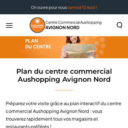
On ouvre pour vous
samedi 15 Août !
Accueil
Plan du centre commercial Aushopping Avignon
Nord
Centre Commercial Aushopping
AVIGNON NORD
Menu
principal
Rechercher
Lancer
sur
la
le
recher
site
Plan du centre commercial
Aushopping Avignon Nord
Préparez votre visite grâce au plan interactif du centre
commercial Aushopping Avignon Nord : vous
trouverez rapidement tous vos magasins et
restaurants préférés !