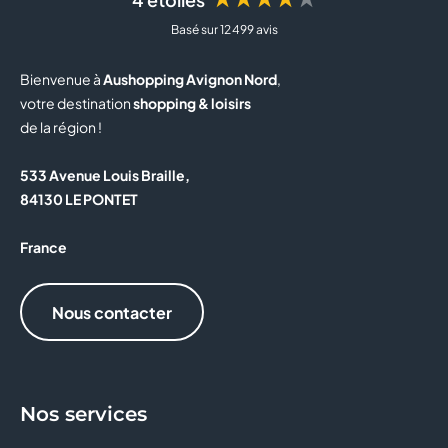
Basé sur 12 499 avis
BUT
Bienvenue à
Aushopping Avignon Nord
,
BZB
votre destination
shopping & loisirs
de la région !
CAISSE D'EPARGNE
533 Avenue Louis Braille,
CALZEDONIA
84130 LE PONTET
CAPITOLE MY CINEWEST
France
CAROLL
Nous contacter
CELIO
CHRISTINE LAURE
Nos services
CLAIRE'S