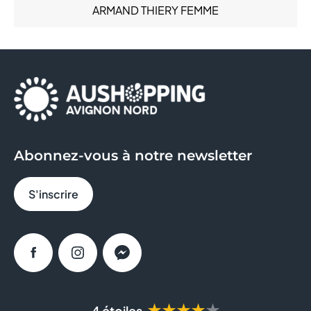
ARMAND THIERY FEMME
Santé (6)
Services (14)
AU BUREAU
Sous-vêtements (6)
Sport (6)
AUCHAN
AYAKO SUSHI
BAGEL CORNER
Abonnez-vous à notre newsletter
BLEU CERISE
S'inscrire
BOULANGER
BRICO DEPOT
Facebook
Instagram
Messenger
BRUT BUTCHER
BURGER KING
★★★★★
4 étoiles