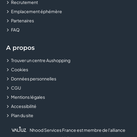
Recrutement
CLUB BOUYGUES TELECOM
Emplacement éphémère
COLUMBUS
Partenaires
FAQ
CONFORAMA
COURIR
A propos
Trouver un centre Aushopping
CULTURA
Cookies
DALERY MAROQUINIER
Données personnelles
CGU
DARJEELING LINGERIE
Mentions légales
DARTY
Accessibilité
Plan du site
DECATHLON
Nhood Services France est membre de l'alliance
DELISHOES