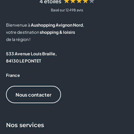
★★★★★
4 étoiles
Basé sur 12 498 avis
Bienvenue à
Aushopping Avignon Nord
,
votre destination
shopping & loisirs
de la région !
533 Avenue Louis Braille,
84130 LE PONTET
France
Nous contacter
Nos services