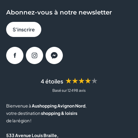
Abonnez-vous à notre newsletter
S'inscrire
Facebook
Instagram
Messenger
★★★★★
4 étoiles
Basé sur 12 498 avis
Bienvenue à
Aushopping Avignon Nord
,
votre destination
shopping & loisirs
de la région !
533 Avenue Louis Braille,