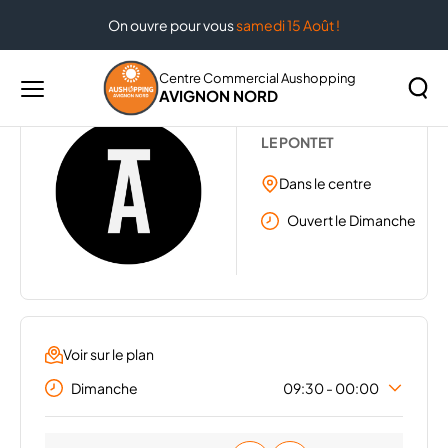
On ouvre pour vous
samedi 15 Août !
Accueil
...
ARCHIPEL
Centre Commercial Aushopping
AVIGNON NORD
Menu
ARCHIPEL
principal
Rechercher
LE PONTET
Lancer
sur
la
Dans le centre
le
recher
site
Ouvert le Dimanche
Voir sur le plan
Dimanche
09:30 - 00:00
Lundi
09:30 - 00:00