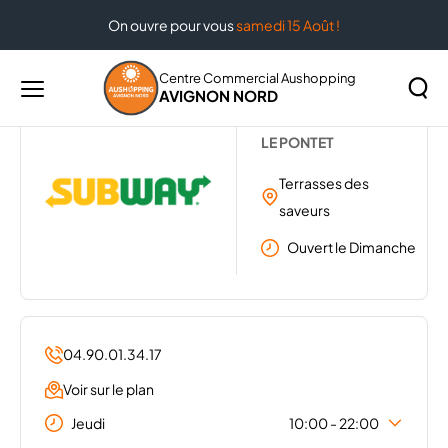
On ouvre pour vous
samedi 15 Août !
Accueil
...
SUBWAY
Centre Commercial Aushopping
AVIGNON NORD
Menu
SUBWAY
principal
Rechercher
LE PONTET
Lancer
sur
la
Terrasses des
le
recher
site
saveurs
Ouvert le Dimanche
04.90.01.34.17
Voir sur le plan
Jeudi
10:00 - 22:00