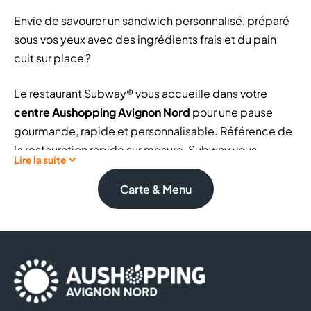
Envie de savourer un sandwich personnalisé, préparé
sous vos yeux avec des ingrédients frais et du pain
cuit sur place ?
Le restaurant Subway® vous accueille dans votre
centre Aushopping Avignon Nord
pour une pause
gourmande, rapide et personnalisable. Référence de
la restauration rapide sur mesure, Subway vous
Lire la suite
permet de composer votre repas selon vos goûts,
avec un large choix de pains, garnitures, légumes et
Carte & Menu
sauces. Chaque sandwich est préparé à la
commande pour vous offrir une expérience unique et
adaptée à vos envies.
Chez Subway®, vous pouvez notamment retrouver :